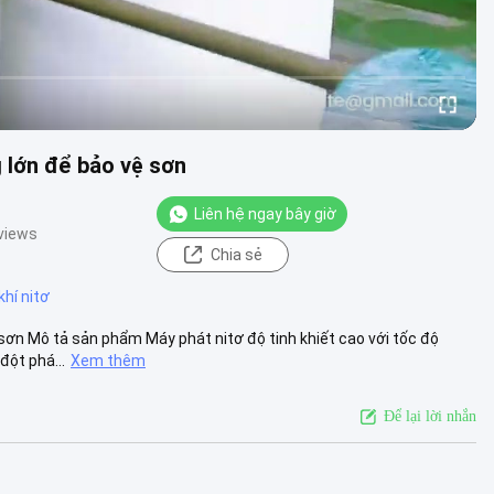
 lớn để bảo vệ sơn
Liên hệ ngay bây giờ
views
Chia sẻ
hí nitơ
 sơn Mô tả sản phẩm Máy phát nitơ độ tinh khiết cao với tốc độ
đột phá...
Xem thêm
Để lại lời nhắn