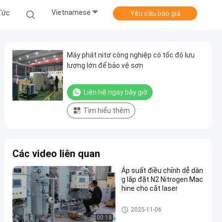
Vietnamese
Tức
Yêu cầu báo giá
Máy phát nitơ công nghiệp có tốc độ lưu
lượng lớn để bảo vệ sơn
Liên hệ ngay bây giờ
Tìm hiểu thêm
Các video liên quan
Áp suất điều chỉnh dễ dàn
g lắp đặt N2 Nitrogen Mac
hine cho cắt laser
Máy tạo khí nitơ PSA
2025-11-06
00:18