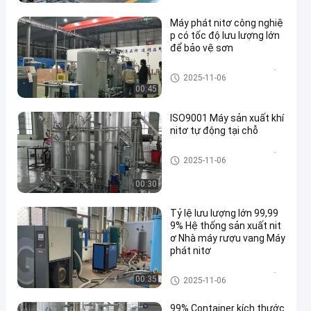
Máy phát nitơ công nghiệ
p có tốc độ lưu lượng lớn
để bảo vệ sơn
Máy tạo nitơ có độ tinh khiết c
2025-11-06
ao
00:45
ISO9001 Máy sản xuất khí
nitơ tự động tại chỗ
Máy tạo nitơ có độ tinh khiết c
2025-11-06
ao
00:30
Tỷ lệ lưu lượng lớn 99,99
9% Hệ thống sản xuất nit
ơ Nhà máy rượu vang Máy
phát nitơ
Máy tạo nitơ có độ tinh khiết c
00:35
2025-11-06
ao
99% Container kích thước