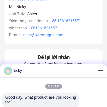
Ms. Nicky
Job Title:
Sales
Điện thoại kinh doanh:
+86 13616215571
whatsapp:
+8613616215571
E-mail:
sales@keronggas.com
Để lại lời nhắn
Chúng tôi sẽ gọi lại cho bạn sớm!
Nicky
5:51 AM
Good day, what product are you looking 
for?