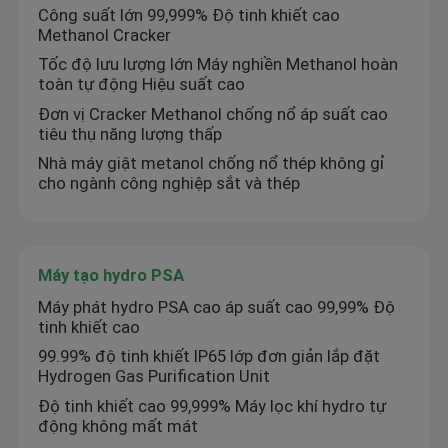
Công suất lớn 99,999% Độ tinh khiết cao
Methanol Cracker
Máy lọc khí nitơ
Tốc độ lưu lượng lớn Máy nghiền Methanol hoàn
toàn tự động Hiệu suất cao
Chất giòn metanol
Đơn vị Cracker Methanol chống nổ áp suất cao
tiêu thụ năng lượng thấp
Nhà máy giật metanol chống nổ thép không gỉ
Máy tạo hydro PSA
cho ngành công nghiệp sắt và thép
Máy trộn khí công nghiệp
Máy tạo hydro PSA
Máy nén khí
Máy phát hydro PSA cao áp suất cao 99,99% Độ
tinh khiết cao
99.99% độ tinh khiết IP65 lớp đơn giản lắp đặt
máy phát điện nitơ mô-đun
Hydrogen Gas Purification Unit
Độ tinh khiết cao 99,999% Máy lọc khí hydro tự
động không mất mát
Máy tạo oxy mô-đun