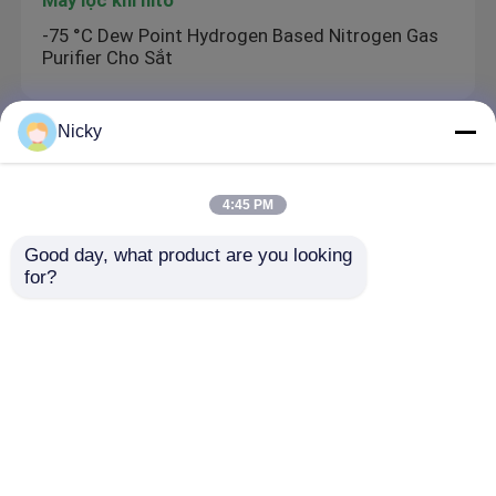
-75 °C Dew Point Hydrogen Based Nitrogen Gas
Purifier Cho Sắt
Nicky
Máy tạo hydro PSA
Đơn vị lọc khí hydro loại PSA cho máy phân điện
4:45 PM
nước
Good day, what product are you looking 
for?
Máy tạo oxy mô-đun
95% độ tinh khiết Hộp nhỏ Mini Hệ thống sản
xuất khí oxy hoàn toàn tự động
Nhà
Về chúng tôi
Liên hệ với chúng tôi
Desktop Site