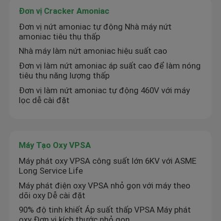
Đơn vị Cracker Amoniac
Đơn vị nứt amoniac tự động Nhà máy nứt
Chuyến tham quan nhà máy
amoniac tiêu thụ thấp
Nhà máy làm nứt amoniac hiệu suất cao
Kiểm soát chất lượng
Đơn vị làm nứt amoniac áp suất cao để làm nóng
tiêu thụ năng lượng thấp
Đơn vị làm nứt amoniac tự động 460V với máy
Liên hệ với chúng tôi
lọc dễ cài đặt
Tin tức
Máy Tạo Oxy VPSA
Yêu cầu Đặt giá
Máy phát oxy VPSA công suất lớn 6KV với ASME
Long Service Life
Máy tạo khí nitơ PSA
Máy phát điện oxy VPSA nhỏ gọn với máy theo
dõi oxy Dễ cài đặt
90% độ tinh khiết Áp suất thấp VPSA Máy phát
Máy tạo nitơ có độ tinh khiết cao
oxy Đơn vị kích thước nhỏ gọn