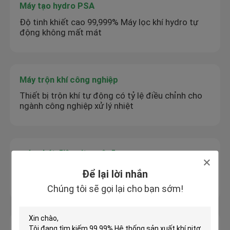
Máy tạo hydro PSA
Độ tinh khiết cao 99,999% Máy lọc khí hydro tự
động không mất mát
Máy trộn khí công nghiệp
Thiết bị trộn khí tự động có tỷ lệ điều chỉnh cho
ngành công nghiệp xử lý nhiệt
máy phát điện nitơ mô-đun
99.99% tinh khiết nitơ cắt laser máy phát nitơ
Để lại lời nhắn
Không có bình áp suất
Chúng tôi sẽ gọi lại cho bạn sớm!
Máy tạo oxy mô-đun