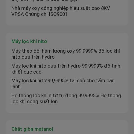
Nhà máy oxy công nghiệp hiệu suất cao 8KV
VPSA Chứng chỉ ISO9001
Máy tạo nitơ màng
Máy tạo oxy y tế PSA
Máy lọc khí nitơ
Máy theo dõi hàm lượng oxy 99.9999% Bộ lọc khí
Hệ thống thu hồi khí
nitơ dựa trên hydro
Máy lọc khí nitơ dựa trên hydro 99,9999% độ tinh
khiết cực cao
Máy tạo oxy công nghiệp
Máy lọc khí nitơ 99,9995% tại chỗ cho tấm cán
lạnh
Máy sấy khí công nghiệp
Hệ thống lọc khí nitơ tự động 99,9995% Hệ thống
lọc khí công suất lớn
Đơn vị Cracker Amoniac
Chất giòn metanol
Máy Tạo Oxy VPSA