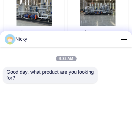
Hệ thống khôi phục khí
Hệ thống khôi phục khí
chống nổ áp suất thấp
tự động nhỏ gọn tinh
Nicky
Đơn vị khôi phục hydro
khiết cao Dễ cài đặt
9:32 AM
Giá tốt nhất
Giá tốt nhất
Good day, what product are you looking 
for?
Liên hệ chúng tôi
Liên hệ chúng tôi
Xem thêm
Nhà
Về chúng tôi
Liên hệ với chúng tôi
Desktop Site