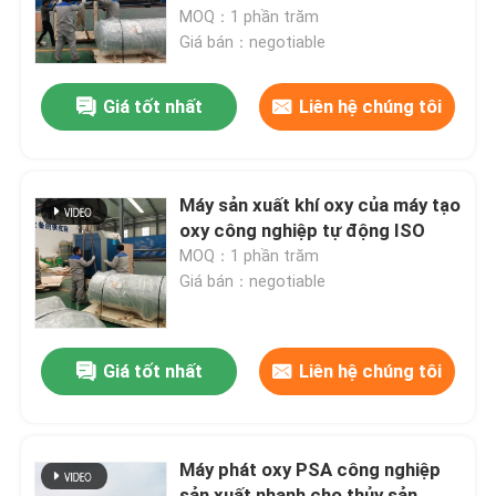
MOQ：1 phần trăm
Giá bán：negotiable
Chuyến tham quan nhà máy
Giá tốt nhất
Liên hệ chúng tôi
Kiểm soát chất lượng
Liên hệ với chúng tôi
Máy sản xuất khí oxy của máy tạo
oxy công nghiệp tự động ISO
MOQ：1 phần trăm
Tin tức
Giá bán：negotiable
Yêu cầu Đặt giá
Giá tốt nhất
Liên hệ chúng tôi
Máy tạo khí nitơ PSA
Máy phát oxy PSA công nghiệp
Máy tạo nitơ có độ tinh khiết cao
sản xuất nhanh cho thủy sản