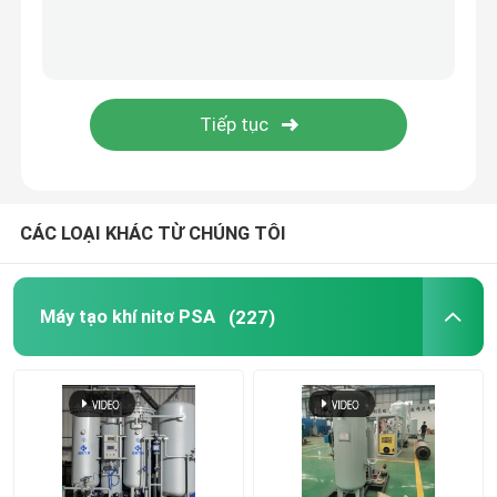
Máy lọc khí nitơ
Chất giòn metanol
Máy tạo hydro PSA
CÁC LOẠI KHÁC TỪ CHÚNG TÔI
Máy trộn khí công nghiệp
Máy tạo khí nitơ PSA
(227)
Máy nén khí
máy phát điện nitơ mô-đun
Máy tạo oxy mô-đun