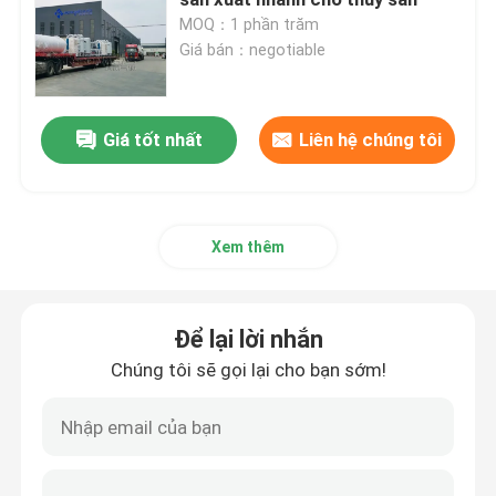
MOQ：1 phần trăm
Giá bán：negotiable
Máy tạo nitơ màng
Máy tạo oxy y tế PSA
Giá tốt nhất
Liên hệ chúng tôi
Hệ thống thu hồi khí
Xem thêm
Máy tạo oxy công nghiệp
Để lại lời nhắn
Máy sấy khí công nghiệp
Chúng tôi sẽ gọi lại cho bạn sớm!
Đơn vị Cracker Amoniac
Máy Tạo Oxy VPSA