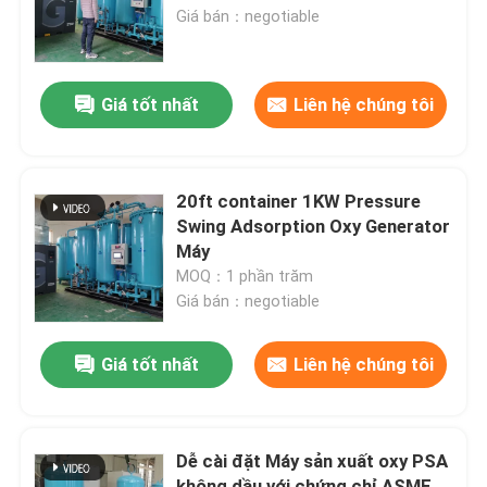
Giá bán：negotiable
Chuyến tham quan nhà máy
Giá tốt nhất
Liên hệ chúng tôi
Kiểm soát chất lượng
Liên hệ với chúng tôi
20ft container 1KW Pressure
Swing Adsorption Oxy Generator
Máy
Tin tức
MOQ：1 phần trăm
Giá bán：negotiable
Yêu cầu Đặt giá
Giá tốt nhất
Liên hệ chúng tôi
Máy tạo khí nitơ PSA
Dễ cài đặt Máy sản xuất oxy PSA
Máy tạo nitơ có độ tinh khiết cao
không dầu với chứng chỉ ASME