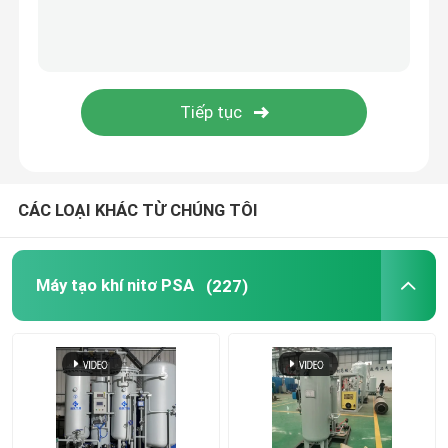
Máy lọc khí nitơ
Chất giòn metanol
Máy tạo hydro PSA
CÁC LOẠI KHÁC TỪ CHÚNG TÔI
Máy trộn khí công nghiệp
Máy tạo khí nitơ PSA
(227)
Máy nén khí
máy phát điện nitơ mô-đun
Máy tạo oxy mô-đun