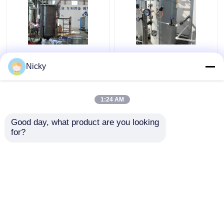
ISO9001 Máy phát điện
Plug And Play Công
oxy Psa cho sử dụng
nghiệp PSA Oxy
Nicky
công nghiệp Nhà máy
Generator cho bình nạp
khí oxy Psa
1:24 AM
Giá tốt nhất
Giá tốt nhất
Good day, what product are you looking 
for?
Liên hệ chúng tôi
Liên hệ chúng tôi
Xem thêm
Nhà
Về chúng tôi
Liên hệ với chúng tôi
Desktop Site