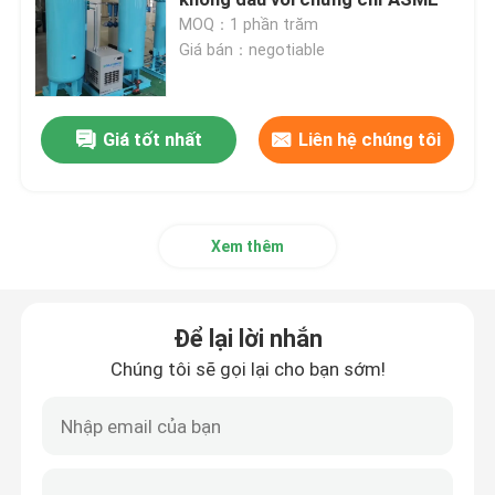
MOQ：1 phần trăm
Giá bán：negotiable
Máy tạo nitơ màng
Máy tạo oxy y tế PSA
Giá tốt nhất
Liên hệ chúng tôi
Hệ thống thu hồi khí
Xem thêm
Máy tạo oxy công nghiệp
Để lại lời nhắn
Máy sấy khí công nghiệp
Chúng tôi sẽ gọi lại cho bạn sớm!
Đơn vị Cracker Amoniac
Máy Tạo Oxy VPSA