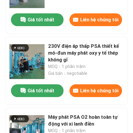
Giá tốt nhất
Liên hệ chúng tôi
230V điện áp thấp PSA thiết kế
mô-đun máy phát oxy y tế thép
không gỉ
MOQ：1 phần trăm
Giá bán：negotiable
Giá tốt nhất
Liên hệ chúng tôi
Nhà
Sản phẩm
Máy phát PSA O2 hoàn toàn tự
động với xi lanh điền
Về chúng tôi
MOQ：1 phần trăm