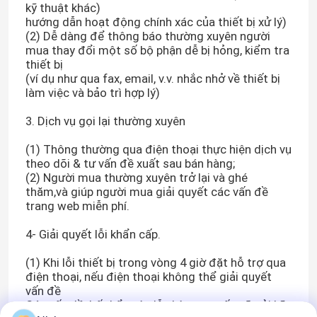
kỹ thuật khác)
hướng dẫn hoạt động chính xác của thiết bị xử lý)
(2) Dễ dàng để thông báo thường xuyên người
Máy tạo nitơ màng
mua thay đổi một số bộ phận dễ bị hỏng, kiểm tra
thiết bị
(ví dụ như qua fax, email, v.v. nhắc nhở về thiết bị
Máy tạo oxy y tế PSA
làm việc và bảo trì hợp lý)
3. Dịch vụ gọi lại thường xuyên
Hệ thống thu hồi khí
(1) Thông thường qua điện thoại thực hiện dịch vụ
theo dõi & tư vấn đề xuất sau bán hàng;
Máy tạo oxy công nghiệp
(2) Người mua thường xuyên trở lại và ghé
thăm,và giúp người mua giải quyết các vấn đề
trang web miễn phí.
Máy sấy khí công nghiệp
4- Giải quyết lỗi khẩn cấp.
Đơn vị Cracker Amoniac
(1) Khi lỗi thiết bị trong vòng 4 giờ đặt hỗ trợ qua
điện thoại, nếu điện thoại không thể giải quyết
vấn đề
Các vấn đề, bất kể ngày lễ nhà cung cấp sẽ gửi kỹ
Máy Tạo Oxy VPSA