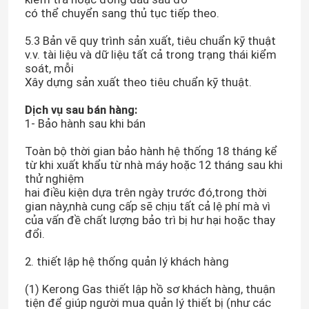
có thể chuyển sang thủ tục tiếp theo.
Chuyến tham quan nhà máy
5.3 Bản vẽ quy trình sản xuất, tiêu chuẩn kỹ thuật
v.v. tài liệu và dữ liệu tất cả trong trạng thái kiểm
soát, mỗi
Xây dựng sản xuất theo tiêu chuẩn kỹ thuật.
Kiểm soát chất lượng
Dịch vụ sau bán hàng:
1- Bảo hành sau khi bán
Liên hệ với chúng tôi
Toàn bộ thời gian bảo hành hệ thống 18 tháng kể
từ khi xuất khẩu từ nhà máy hoặc 12 tháng sau khi
Tin tức
thử nghiệm
hai điều kiện dựa trên ngày trước đó,trong thời
gian này,nhà cung cấp sẽ chịu tất cả lệ phí mà vì
Yêu cầu Đặt giá
của vấn đề chất lượng bảo trì bị hư hại hoặc thay
đổi.
Máy tạo khí nitơ PSA
2. thiết lập hệ thống quản lý khách hàng
(1) Kerong Gas thiết lập hồ sơ khách hàng, thuận
Máy tạo nitơ có độ tinh khiết cao
tiện để giúp người mua quản lý thiết bị (như các