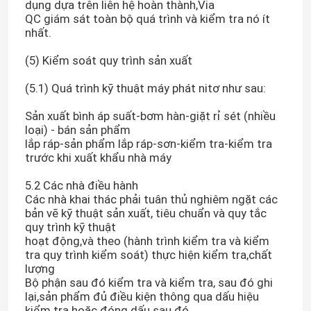
dụng dựa trên liên hệ hoàn thành,Via
QC giám sát toàn bộ quá trình và kiểm tra nó ít
nhất.
(5) Kiểm soát quy trình sản xuất
(5.1) Quá trình kỹ thuật máy phát nitơ như sau:
Sản xuất bình áp suất-bơm hàn-giặt rỉ sét (nhiều
loại) - bán sản phẩm
lắp ráp-sản phẩm lắp ráp-sơn-kiểm tra-kiểm tra
trước khi xuất khẩu nhà máy
5.2 Các nhà điều hành
Các nhà khai thác phải tuân thủ nghiêm ngặt các
bản vẽ kỹ thuật sản xuất, tiêu chuẩn và quy tắc
Nhà
quy trình kỹ thuật
hoạt động,và theo (hành trình kiểm tra và kiểm
tra quy trình kiểm soát) thực hiện kiểm tra,chất
Sản phẩm
lượng
Bộ phận sau đó kiểm tra và kiểm tra, sau đó ghi
lại,sản phẩm đủ điều kiện thông qua dấu hiệu
Về chúng tôi
kiểm tra hoặc đóng dấu sau đó