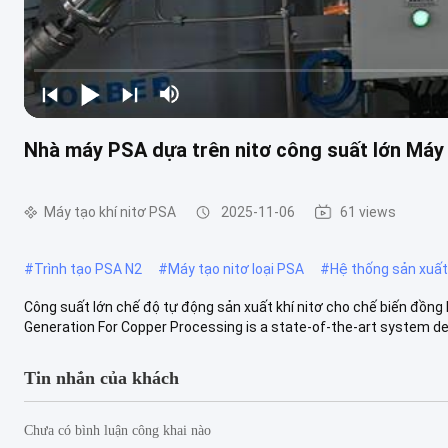
Nhà máy PSA dựa trên nitơ công suất lớn Máy
Máy tạo khí nitơ PSA
2025-11-06
61 views
#
Trình tạo PSA N2
#
Máy tạo nitơ loại PSA
#
Hệ thống sản xuất 
Công suất lớn chế độ tự động sản xuất khí nitơ cho chế biến đồn
Generation For Copper Processing is a state-of-the-art system de
Tin nhắn của khách
Chưa có bình luận công khai nào