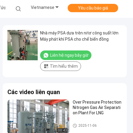
Vietnamese
Tức
Yêu cầu báo giá
Nhà máy PSA dựa trên nitơ công suất lớn
Máy phát khí PSA cho chế biến đồng
Liên hệ ngay bây giờ
Tìm hiểu thêm
Các video liên quan
Over Pressure Protection
Nitrogen Gas Air Separati
on Plant For LNG
Máy tạo khí nitơ PSA
2025-11-06
00:43