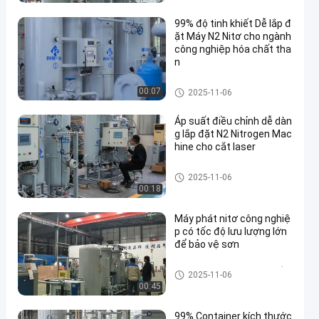
99% độ tinh khiết Dễ lắp đ
ặt Máy N2 Nitơ cho ngành
công nghiệp hóa chất tha
n
Máy tạo khí nitơ PSA
00:07
2025-11-06
Áp suất điều chỉnh dễ dàn
g lắp đặt N2 Nitrogen Mac
hine cho cắt laser
Máy tạo khí nitơ PSA
2025-11-06
00:18
Máy phát nitơ công nghiệ
p có tốc độ lưu lượng lớn
để bảo vệ sơn
Máy tạo nitơ có độ tinh khiết c
2025-11-06
ao
00:45
99% Container kích thước