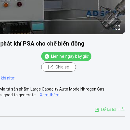
 phát khí PSA cho chế biến đồng
Liên hệ ngay bây giờ
Chia sẻ
khí nitơ
g Mô tả sản phẩm Large Capacity Auto Mode Nitrogen Gas
signed to generate...
Xem thêm
Để lại lời nhắn