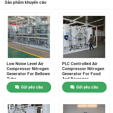
Sản phẩm khuyến cáo
Low Noise Level Air
PLC Controlled Air
Compressor Nitrogen
Compressor Nitrogen
Generator For Bellows
Generator For Food
Tube
And Bevergae
Nhà
Gửi yêu cầu
Gửi yêu cầu
Sản phẩm
Về chúng tôi