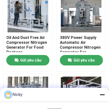
Chuyến tham quan nhà máy
Kiểm soát chất lượng
Oil And Dust Free Air
380V Power Supply
Compressor Nitrogen
Automatic Air
Liên hệ với chúng tôi
Generator For Food
Compressor Nitrogen
Package
Generator For
Beverage Filling
Gửi yêu cầu
Gửi yêu cầu
Tin tức
Yêu cầu Đặt giá
Máy tạo khí nitơ PSA
Nicky
Máy tạo nitơ có độ tinh khiết cao