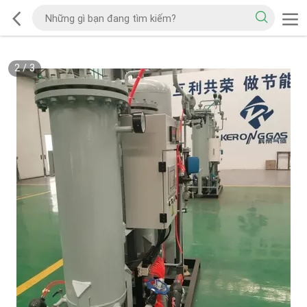
2
/
3