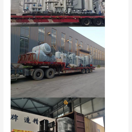
Máy tạo nitơ màng
Máy tạo oxy y tế PSA
Hệ thống thu hồi khí
Máy tạo oxy công nghiệp
Máy sấy khí công nghiệp
Đơn vị Cracker Amoniac
Máy Tạo Oxy VPSA