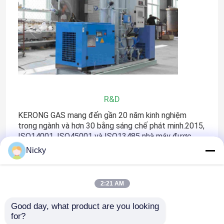
R&D
KERONG GAS mang đến gần 20 năm kinh nghiệm
trong ngành và hơn 30 bằng sáng chế phát minh.2015,
ISO14001, ISO45001 và ISO13485 nhà máy được
chứng nhận.
Nicky
2:21 AM
Good day, what product are you looking 
for?