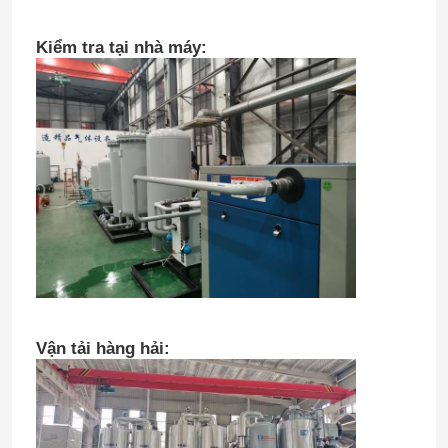
Kiểm tra tại nhà máy:
Chuyến tham quan nhà máy
Kiểm soát chất lượng
Liên hệ với chúng tôi
Tin tức
Yêu cầu Đặt giá
Vận tải hàng hải:
Máy tạo khí nitơ PSA
Máy tạo nitơ có độ tinh khiết cao