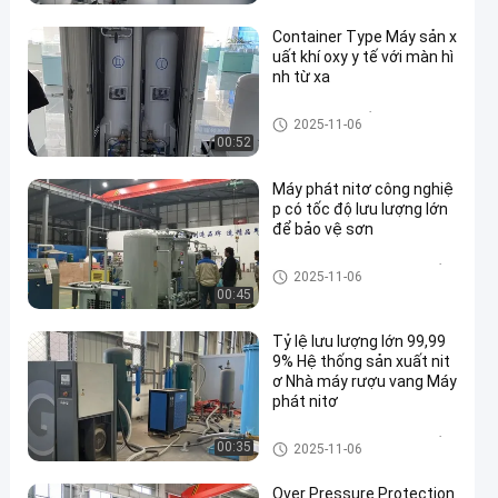
Container Type Máy sản x
uất khí oxy y tế với màn hì
nh từ xa
Máy tạo oxy y tế PSA
2025-11-06
00:52
Máy phát nitơ công nghiệ
p có tốc độ lưu lượng lớn
để bảo vệ sơn
Máy tạo nitơ có độ tinh khiết c
2025-11-06
ao
00:45
Tỷ lệ lưu lượng lớn 99,99
9% Hệ thống sản xuất nit
ơ Nhà máy rượu vang Máy
phát nitơ
Máy tạo nitơ có độ tinh khiết c
00:35
2025-11-06
ao
Over Pressure Protection