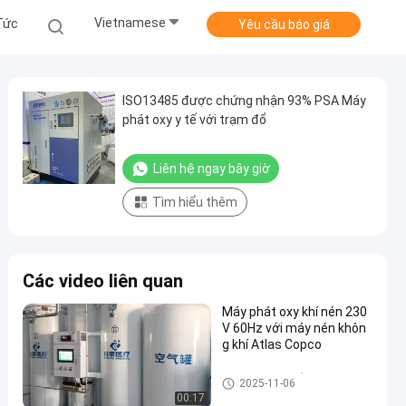
Vietnamese
Tức
Yêu cầu báo giá
ISO13485 được chứng nhận 93% PSA Máy
phát oxy y tế với trạm đổ
Liên hệ ngay bây giờ
Tìm hiểu thêm
Các video liên quan
Máy phát oxy khí nén 230
V 60Hz với máy nén khôn
g khí Atlas Copco
Máy tạo oxy y tế PSA
2025-11-06
00:17