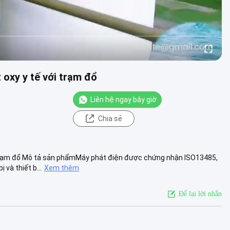
oxy y tế với trạm đổ
Liên hệ ngay bây giờ
Chia sẻ
trạm đổ Mô tả sản phẩmMáy phát điện được chứng nhận ISO13485,
và thiết b...
Xem thêm
Để lại lời nhắn