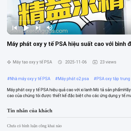
Máy phát oxy y tế PSA hiệu suất cao với bình 
Máy tạo oxy y tế PSA
2025-11-06
23 views
#
Nhà máy oxy y tế PSA
#
Máy phát o2 psa
#
PSA oxy tập trung
Máy phát oxy y tế PSA hiệu quả cao với xi lanh Mô tả sản phẩmHãy
cao của chúng tôi được thiết kế đặc biệt cho các ứng dụng y tế.má
Tin nhắn của khách
Chưa có bình luận công khai nào