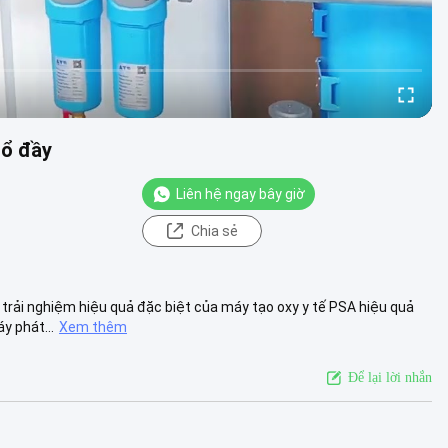
đổ đầy
Liên hệ ngay bây giờ
Chia sẻ
 trải nghiệm hiệu quả đặc biệt của máy tạo oxy y tế PSA hiệu quả
y phát...
Xem thêm
Để lại lời nhắn