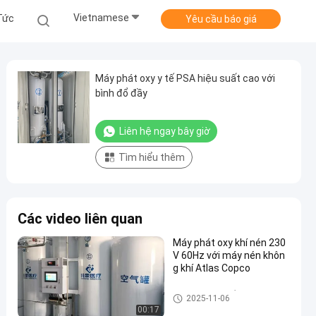
Vietnamese
Tức
Yêu cầu báo giá
Máy phát oxy y tế PSA hiệu suất cao với
bình đổ đầy
Liên hệ ngay bây giờ
Tìm hiểu thêm
Các video liên quan
Máy phát oxy khí nén 230
V 60Hz với máy nén khôn
g khí Atlas Copco
Máy tạo oxy y tế PSA
2025-11-06
00:17