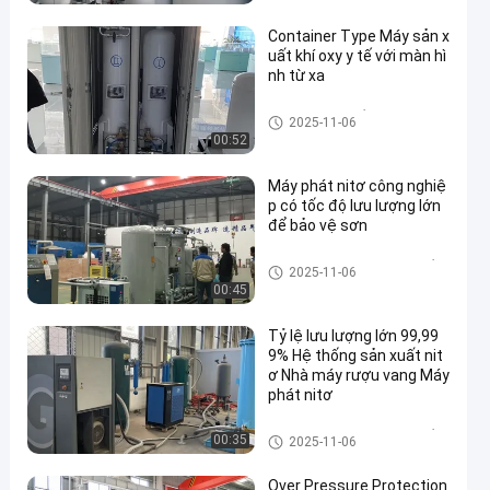
Container Type Máy sản x
uất khí oxy y tế với màn hì
nh từ xa
Máy tạo oxy y tế PSA
2025-11-06
00:52
Máy phát nitơ công nghiệ
p có tốc độ lưu lượng lớn
để bảo vệ sơn
Máy tạo nitơ có độ tinh khiết c
2025-11-06
ao
00:45
Tỷ lệ lưu lượng lớn 99,99
9% Hệ thống sản xuất nit
ơ Nhà máy rượu vang Máy
phát nitơ
Máy tạo nitơ có độ tinh khiết c
00:35
2025-11-06
ao
Over Pressure Protection