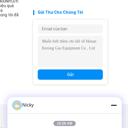
t 400Nm3/h
iệu quả.
ủa
Gửi Thư Cho Chúng Tôi
úng tôi đã
Gửi
Nicky
Gửi thư cho chúng tôi
10:28 AM