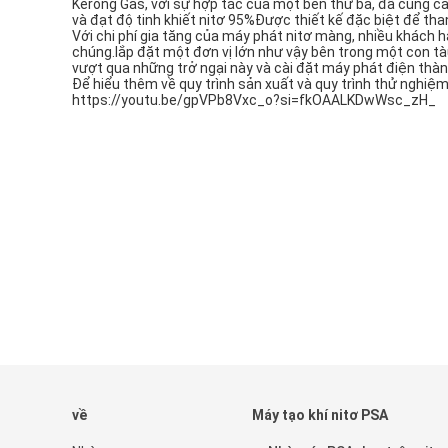
Kerong Gas, với sự hợp tác của một bên thứ ba, đã cung c
và đạt độ tinh khiết nitơ 95%Được thiết kế đặc biệt để tha
Với chi phí gia tăng của máy phát nitơ màng, nhiều khách
chúng.lắp đặt một đơn vị lớn như vậy bên trong một con t
vượt qua những trở ngại này và cài đặt máy phát điện thàn
Để hiểu thêm về quy trình sản xuất và quy trình thử nghiệ
https://youtu.be/gpVPb8Vxc_o?si=fkOAALKDwWsc_zH_
về
Máy tạo khí nitơ PSA