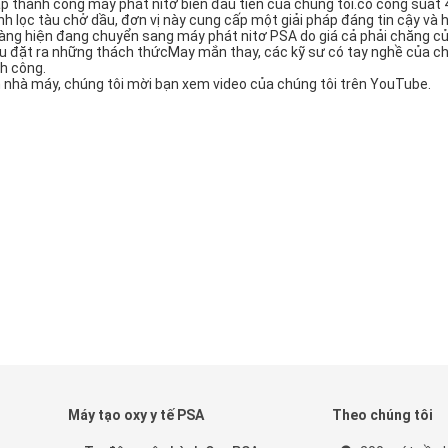
ấp thành công máy phát nitơ biển đầu tiên của chúng tôi.có công suấ
nh lọc tàu chở dầu, đơn vị này cung cấp một giải pháp đáng tin cậy và h
 hàng hiện đang chuyển sang máy phát nitơ PSA do giá cả phải chăng c
àu đặt ra những thách thứcMay mắn thay, các kỹ sư có tay nghề của ch
h công.
m nhà máy, chúng tôi mời bạn xem video của chúng tôi trên YouTube.
Máy tạo oxy y tế PSA
Theo chúng tôi