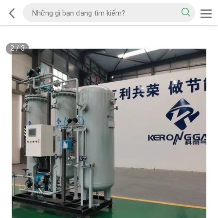
2
/
3