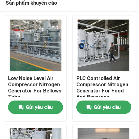
Sản phẩm khuyến cáo
Low Noise Level Air
PLC Controlled Air
Compressor Nitrogen
Compressor Nitrogen
Generator For Bellows
Generator For Food
Tube
And Bevergae
Nhà
Gửi yêu cầu
Gửi yêu cầu
Sản phẩm
Về chúng tôi