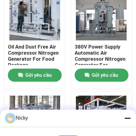
Chuyến tham quan nhà máy
Kiểm soát chất lượng
Oil And Dust Free Air
380V Power Supply
Compressor Nitrogen
Automatic Air
Liên hệ với chúng tôi
Generator For Food
Compressor Nitrogen
Package
Generator For
Beverage Filling
Gửi yêu cầu
Gửi yêu cầu
Tin tức
Yêu cầu Đặt giá
Máy tạo khí nitơ PSA
Nicky
Máy tạo nitơ có độ tinh khiết cao