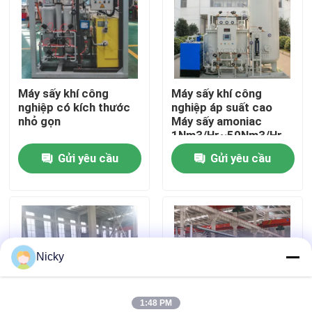
Chuyến tham quan nhà máy
Kiểm soát chất lượng
Máy sấy khí công
Máy sấy khí công
nghiệp có kích thước
nghiệp áp suất cao
nhỏ gọn
Máy sấy amoniac
Liên hệ với chúng tôi
1Nm3/Hr~50Nm3/Hr
Gửi yêu cầu
Gửi yêu cầu
Tin tức
Yêu cầu Đặt giá
Nicky
Máy tạo khí nitơ PSA
Máy tạo nitơ có độ tinh khiết cao
1:48 PM