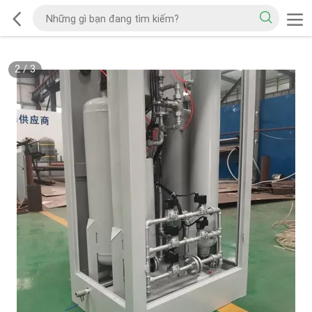
2
/
3